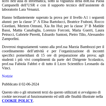
liceo nell’aula di informatica, sotto la vigilanza della dott.ssa Paola
Campanelli dell’USR e con il supporto tecnico dell’assistente di
laboratorio Lara Venanzi.
Hanno brillantemente superato la prova per il livello A1 i seguenti
alunni: per la classe 3° A Elisa Bartolucci, Beatrice Fraboni, Rocco
Giordani, Meriem Omrani, Xia Jin Hui; per la classe 3° B Matilde
Bassi, Mattia Canafoglia, Lorenzo Forconi, Maria Guerri, Laura
Petrucci, Gabriele Pieretti, Edoardo Santoni, Pietro Tilio, Alessandro
Zamporlini.
Doverosi ringraziamenti vanno alla prof.ssa Marzia Bambozzi per il
coordinamento dell’attività e per l’organizzazione di incontri
specifici pomeridiani di 15 ore di preparazione alla prova; agli
studenti i più vivi complimenti da parte del Dirigente Scolastico,
prof.ssa Fabiola Fabbri e di tutto il Liceo Scientifico Leonardo da
Vinci.
Notizie
Pubblicato il 02-06-2024
Questo sito o gli strumenti terzi da questo utilizzati si avvalgono di
cookie necessari al funzionamento ed utili alle finalità illustrate nella
COOKIE POLICY
.