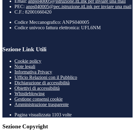
Email:
anps040005@istruzione.it
Link per inviare una mail
PEC:
anps040005@pec.istruzione.it
Link per inviare una mail
C.F.: 82001660420
Codice Meccanografico: ANPS040005
Codice univoco fattura elettronica: UFL6NM
Sezione Link Utili
Cookie policy
Note legali
Informativa Privacy
Ufficio Relazioni con il Pubblico
Dichiarazione di accessibilità
Obiettivi di accessibilità
Whistleblowing
Gestione consensi cookie
Amministrazione trasparente
Pagina visualizzata
1103
volte
Sezione Copyright