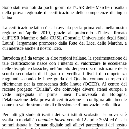
Sono stati resi noti da pochi giorni dall’USR delle Marche i risultati
della prova regionale di certificazione delle competenze di lingua
latina.
La certificazione latina è stata avviata per la prima volta nella nostra
regione nell’aprile 2019, grazie al protocollo d’intesa firmato
dall’USR Marche e dalla CUSL (Consulta Universitaria degli Studi
Latini), largamente promosso dalla Rete dei Licei delle Marche, a
cui aderisce anche il nostro liceo.
Introdotta già da tempo in altre regioni italiane, la sperimentazione di
tale certificazione nasce con l’intento di valorizzare le eccellenze
nelle discipline classiche, nell’ambito dei percorsi di istruzione della
scuola secondaria di II grado e verifica i livelli di competenza
raggiunti secondo le linee guida del Quadro comune europeo di
riferimento per la conoscenza delle lingue (QCER). Al centro del
recente progetto “Eulalia”, che coinvolge diversi atenei europei e
vede impegnata in prima linea l’Università di Bologna,
l’elaborazione della prova di certificazione si configura attualmente
come un valido strumento di riflessione e d’innovazione didattica.
Per tutti gli studenti iscritti dei vari istituti scolastici la prova si è
svolta in modalità
computer based
venerdì 12 aprile 2024 ed è stata
somministrata in formato digitale agli allievi partecipanti del nostro