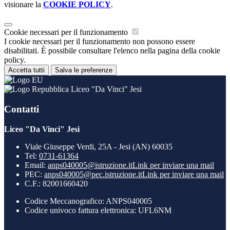
visionare la
COOKIE POLICY
.
Cookie necessari per il funzionamento
I cookie necessari per il funzionamento non possono essere
disabilitati. È possibile consultare l'elenco nella pagina della cookie
policy.
Accetta tutti
Salva le preferenze
Liceo "Da Vinci" Jesi
Contatti
Liceo "Da Vinci" Jesi
Viale Giuseppe Verdi, 25A - Jesi (AN) 60035
Tel:
0731-61364
Email:
anps040005@istruzione.it
Link per inviare una mail
PEC:
anps040005@pec.istruzione.it
Link per inviare una mail
C.F.: 82001660420
Codice Meccanografico: ANPS040005
Codice univoco fattura elettronica: UFL6NM