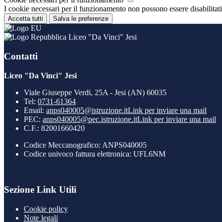
I cookie necessari per il funzionamento non possono essere disabilitati.
Accetta tutti
Salva le preferenze
Liceo "Da Vinci" Jesi
Contatti
Liceo "Da Vinci" Jesi
Viale Giuseppe Verdi, 25A - Jesi (AN) 60035
Tel:
0731-61364
Email:
anps040005@istruzione.it
Link per inviare una mail
PEC:
anps040005@pec.istruzione.it
Link per inviare una mail
C.F.: 82001660420
Codice Meccanografico: ANPS040005
Codice univoco fattura elettronica: UFL6NM
Sezione Link Utili
Cookie policy
Note legali