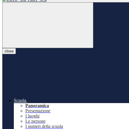
close
Scuola
Panoramica
Presentazione
I luoghi
Le persone
I numeri della scuola