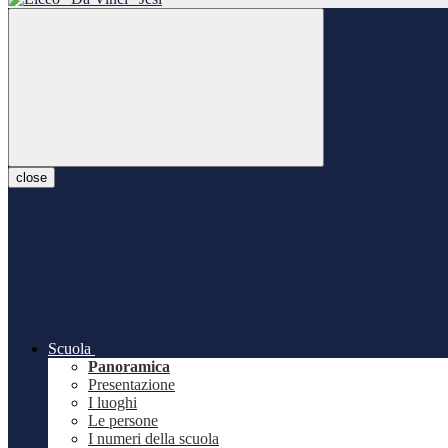
close
Scuola
Panoramica
Presentazione
I luoghi
Le persone
I numeri della scuola