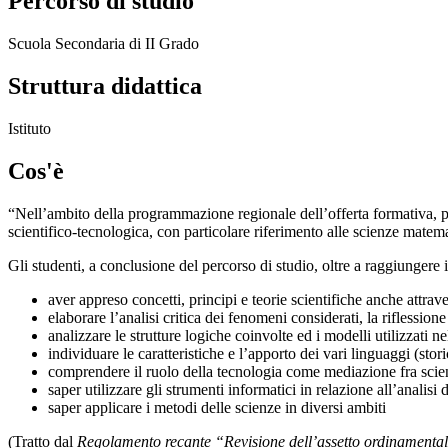
Percorso di studio
Scuola Secondaria di II Grado
Struttura didattica
Istituto
Cos'è
“Nell’ambito della programmazione regionale dell’offerta formativa, p
scientifico-tecnologica, con particolare riferimento alle scienze matema
Gli studenti, a conclusione del percorso di studio, oltre a raggiungere
aver appreso concetti, principi e teorie scientifiche anche attrav
elaborare l’analisi critica dei fenomeni considerati, la riflession
analizzare le strutture logiche coinvolte ed i modelli utilizzati nel
individuare le caratteristiche e l’apporto dei vari linguaggi (storic
comprendere il ruolo della tecnologia come mediazione fra scien
saper utilizzare gli strumenti informatici in relazione all’analisi
saper applicare i metodi delle scienze in diversi ambiti
(Tratto dal
Regolamento recante “Revisione dell’assetto ordinamentale, 