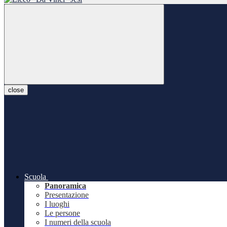
close
Scuola
Panoramica
Presentazione
I luoghi
Le persone
I numeri della scuola