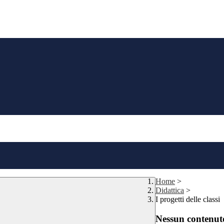
Home
>
Didattica
>
I progetti delle classi
Nessun contenuto