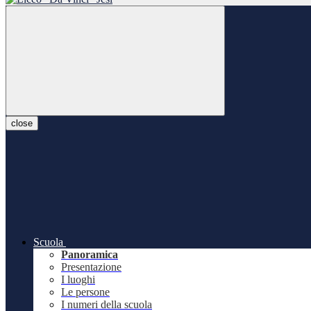
close
Scuola
Panoramica
Presentazione
I luoghi
Le persone
I numeri della scuola