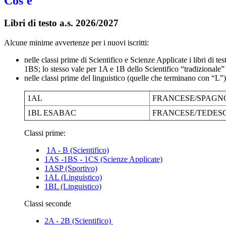
Cos'è
Libri di testo a.s. 2026/2027
Alcune minime avvertenze per i nuovi iscritti:
nelle classi prime di Scientifico e Scienze Applicate i libri di t
1BS; lo stesso vale per 1A e 1B dello Scientifico “tradizionale”
nelle classi prime del linguistico (quelle che terminano con “L”) 
1AL
FRANCESE/SPAG
1BL ESABAC
FRANCESE/TEDESC
Classi prime:
1A - B (Scientifico)
1AS -1BS - 1CS (Scienze Applicate)
1ASP (Sportivo)
1AL (Linguistico)
1BL (Linguistico)
Classi seconde
2A - 2B (Scientifico)