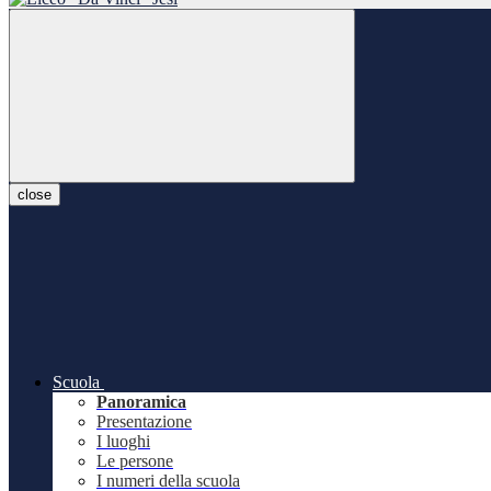
close
Scuola
Panoramica
Presentazione
I luoghi
Le persone
I numeri della scuola