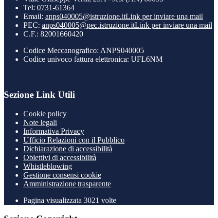
Tel:
0731-61364
Email:
anps040005@istruzione.it
Link per inviare una mail
PEC:
anps040005@pec.istruzione.it
Link per inviare una mail
C.F.: 82001660420
Codice Meccanografico: ANPS040005
Codice univoco fattura elettronica: UFL6NM
Sezione Link Utili
Cookie policy
Note legali
Informativa Privacy
Ufficio Relazioni con il Pubblico
Dichiarazione di accessibilità
Obiettivi di accessibilità
Whistleblowing
Gestione consensi cookie
Amministrazione trasparente
Pagina visualizzata
3021
volte