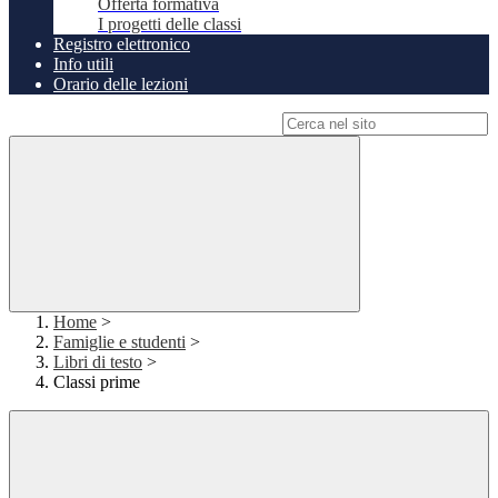
Offerta formativa
I progetti delle classi
Registro elettronico
Info utili
Orario delle lezioni
Campo di ricerca per le pagine del sito
Home
>
Famiglie e studenti
>
Libri di testo
>
Classi prime