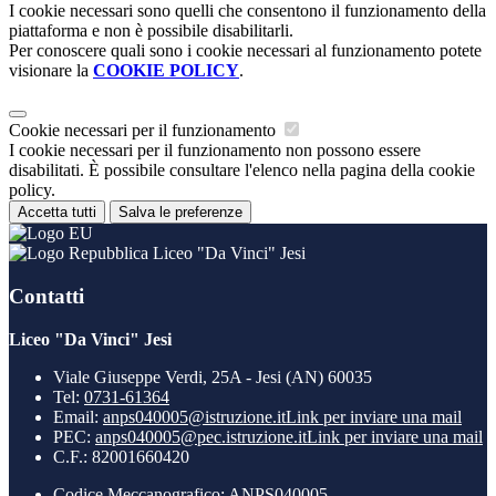
I cookie necessari sono quelli che consentono il funzionamento della
piattaforma e non è possibile disabilitarli.
Per conoscere quali sono i cookie necessari al funzionamento potete
visionare la
COOKIE POLICY
.
Cookie necessari per il funzionamento
I cookie necessari per il funzionamento non possono essere
disabilitati. È possibile consultare l'elenco nella pagina della cookie
policy.
Accetta tutti
Salva le preferenze
Liceo "Da Vinci" Jesi
Contatti
Liceo "Da Vinci" Jesi
Viale Giuseppe Verdi, 25A - Jesi (AN) 60035
Tel:
0731-61364
Email:
anps040005@istruzione.it
Link per inviare una mail
PEC:
anps040005@pec.istruzione.it
Link per inviare una mail
C.F.: 82001660420
Codice Meccanografico: ANPS040005