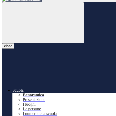
close
Scuola
Panoramica
Presentazione
I luoghi
Le persone
I numeri della scuola