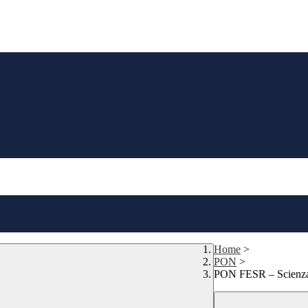
Home
>
PON
>
PON FESR – Scienza