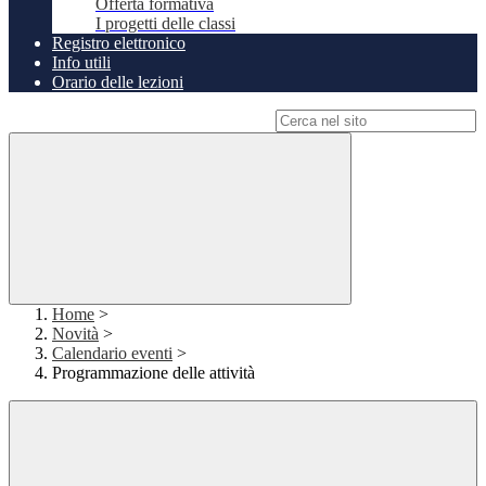
Offerta formativa
I progetti delle classi
Registro elettronico
Info utili
Orario delle lezioni
Campo di ricerca per le pagine del sito
Home
>
Novità
>
Calendario eventi
>
Programmazione delle attività