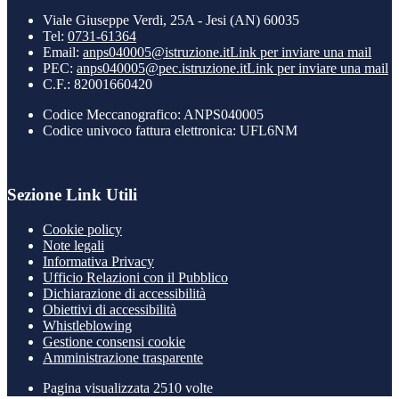
Viale Giuseppe Verdi, 25A - Jesi (AN) 60035
Tel:
0731-61364
Email:
anps040005@istruzione.it
Link per inviare una mail
PEC:
anps040005@pec.istruzione.it
Link per inviare una mail
C.F.: 82001660420
Codice Meccanografico: ANPS040005
Codice univoco fattura elettronica: UFL6NM
Sezione Link Utili
Cookie policy
Note legali
Informativa Privacy
Ufficio Relazioni con il Pubblico
Dichiarazione di accessibilità
Obiettivi di accessibilità
Whistleblowing
Gestione consensi cookie
Amministrazione trasparente
Pagina visualizzata
2510
volte