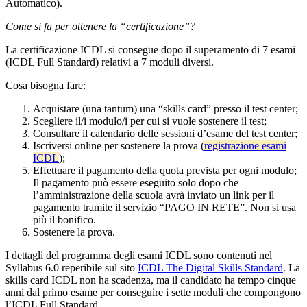
Automatico).
Come si fa per ottenere la “certificazione”?
La certificazione ICDL si consegue dopo il superamento di 7 esami
(ICDL Full Standard) relativi a 7 moduli diversi.
Cosa bisogna fare:
Acquistare (una tantum) una “skills card” presso il test center;
Scegliere il/i modulo/i per cui si vuole sostenere il test;
Consultare il calendario delle sessioni d’esame del test center;
Iscriversi online per sostenere la prova (
registrazione esami
ICDL
);
Effettuare il pagamento della quota prevista per ogni modulo;
Il pagamento può essere eseguito solo dopo che
l’amministrazione della scuola avrà inviato un link per il
pagamento tramite il servizio “PAGO IN RETE”. Non si usa
più il bonifico.
Sostenere la prova.
I dettagli del programma degli esami ICDL sono contenuti nel
Syllabus 6.0 reperibile sul sito
ICDL The Digital Skills Standard
.
La
skills card ICDL non ha scadenza, ma il candidato ha tempo cinque
anni dal primo esame per conseguire i sette moduli che compongono
l’ICDL Full Standard.