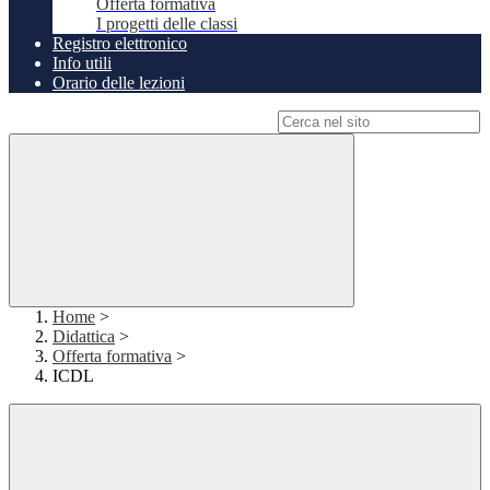
Offerta formativa
I progetti delle classi
Registro elettronico
Info utili
Orario delle lezioni
Campo di ricerca per le pagine del sito
Home
>
Didattica
>
Offerta formativa
>
ICDL