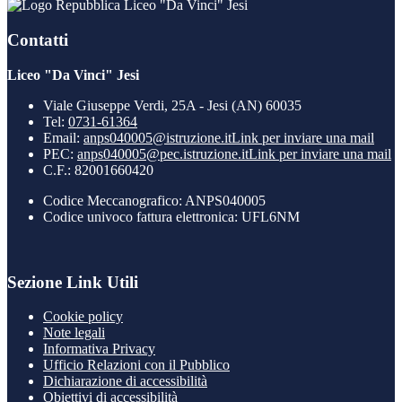
Liceo "Da Vinci" Jesi
Contatti
Liceo "Da Vinci" Jesi
Viale Giuseppe Verdi, 25A - Jesi (AN) 60035
Tel:
0731-61364
Email:
anps040005@istruzione.it
Link per inviare una mail
PEC:
anps040005@pec.istruzione.it
Link per inviare una mail
C.F.: 82001660420
Codice Meccanografico: ANPS040005
Codice univoco fattura elettronica: UFL6NM
Sezione Link Utili
Cookie policy
Note legali
Informativa Privacy
Ufficio Relazioni con il Pubblico
Dichiarazione di accessibilità
Obiettivi di accessibilità