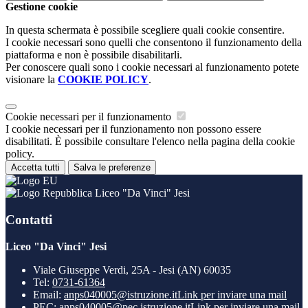
Gestione cookie
In questa schermata è possibile scegliere quali cookie consentire.
I cookie necessari sono quelli che consentono il funzionamento della
piattaforma e non è possibile disabilitarli.
Per conoscere quali sono i cookie necessari al funzionamento potete
visionare la
COOKIE POLICY
.
Cookie necessari per il funzionamento
I cookie necessari per il funzionamento non possono essere
disabilitati. È possibile consultare l'elenco nella pagina della cookie
policy.
Accetta tutti
Salva le preferenze
Liceo "Da Vinci" Jesi
Contatti
Liceo "Da Vinci" Jesi
Viale Giuseppe Verdi, 25A - Jesi (AN) 60035
Tel:
0731-61364
Email:
anps040005@istruzione.it
Link per inviare una mail
PEC:
anps040005@pec.istruzione.it
Link per inviare una mail