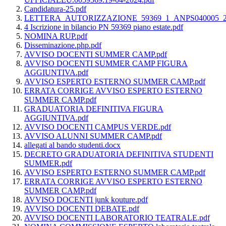
Candidatura-25.pdf
LETTERA_AUTORIZZAZIONE_59369_1_ANPS040005_25
4 Iscrizione in bilancio PN 59369 piano estate.pdf
NOMINA RUP.pdf
Disseminazione.php.pdf
AVVISO DOCENTI SUMMER CAMP.pdf
AVVISO DOCENTI SUMMER CAMP FIGURA
AGGIUNTIVA.pdf
AVVISO ESPERTO ESTERNO SUMMER CAMP.pdf
ERRATA CORRIGE AVVISO ESPERTO ESTERNO
SUMMER CAMP.pdf
GRADUATORIA DEFINITIVA FIGURA
AGGIUNTIVA.pdf
AVVISO DOCENTI CAMPUS VERDE.pdf
AVVISO ALUNNI SUMMER CAMP.pdf
allegati al bando studenti.docx
DECRETO GRADUATORIA DEFINITIVA STUDENTI
SUMMER.pdf
AVVISO ESPERTO ESTERNO SUMMER CAMP.pdf
ERRATA CORRIGE AVVISO ESPERTO ESTERNO
SUMMER CAMP.pdf
AVVISO DOCENTI junk kouture.pdf
AVVISO DOCENTI DEBATE.pdf
AVVISO DOCENTI LABORATORIO TEATRALE.pdf