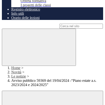
Offerta formativa
I progetti delle classi
Registro elettronico
Info utili
Orario delle lezioni
Campo di ricerca per le pagine del sito
Home
>
Novità
>
Le notizie
>
Avviso pubblico 59369 del 19/04/2024 -“Piano estate a.s.
2023/2024 e 2024/2025”