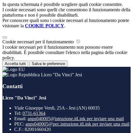
In questa schermata è possibile scegliere quali cookie consentire.
I cookie necessari sono quelli che consentono il funzionamento della
piattaforma e non è possibile disabilitarli.
Per conoscere quali sono i cookie necessari al funzionamento potete
visionare la
COOKIE POLICY
.
Cookie necessari per il funzionamento
I cookie necessari per il funzionamento non possono essere
disabilitati. È possibile consultare l'elenco nella pagina della cookie
policy.
Accetta tutti
Salva le preferenze
Liceo "Da Vinci" Jesi
Contatti
Liceo "Da Vinci" Jesi
Viale Giuseppe Verdi, 25A - Jesi (AN) 60035
Tel:
0731-61364
Email:
anps040005@istruzione.it
Link per inviare una mail
PEC:
anps040005@pec.istruzione.it
Link per inviare una mail
C.F.: 82001660420