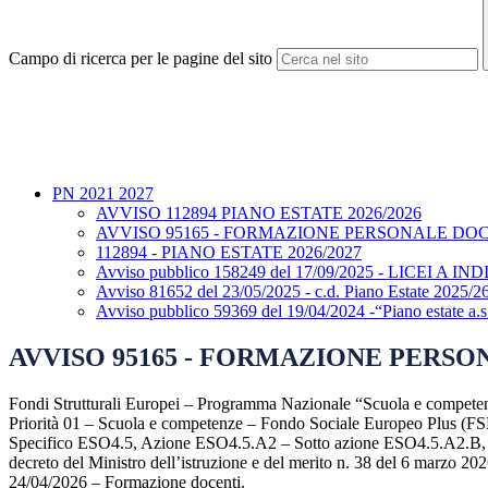
Campo di ricerca per le pagine del sito
PN 2021 2027
AVVISO 112894 PIANO ESTATE 2026/2026
AVVISO 95165 - FORMAZIONE PERSONALE DO
112894 - PIANO ESTATE 2026/2027
Avviso pubblico 158249 del 17/09/2025 - LICEI A 
Avviso 81652 del 23/05/2025 - c.d. Piano Estate 2025/2
Avviso pubblico 59369 del 19/04/2024 -“Piano estate a.
AVVISO 95165 - FORMAZIONE PERS
Fondi Strutturali Europei – Programma Nazionale “Scuola e compet
Priorità 01 – Scuola e competenze – Fondo Sociale Europeo Plus (FS
Specifico ESO4.5, Azione ESO4.5.A2 – Sotto azione ESO4.5.A2.B, in
decreto del Ministro dell’istruzione e del merito n. 38 del 6 marzo 2
24/04/2026 – Formazione docenti.