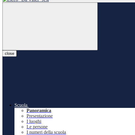
close
Scuola
Panoramica
Presentazione
I luoghi
Le persone
I numeri della scuola