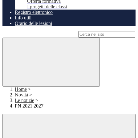
Offerta formativa
I progetti delle classi
Registro elettronico
Info utili
Orario delle lezioni
Campo di ricerca per le pagine del sito
Home
>
Novità
>
Le notizie
>
PN 2021 2027