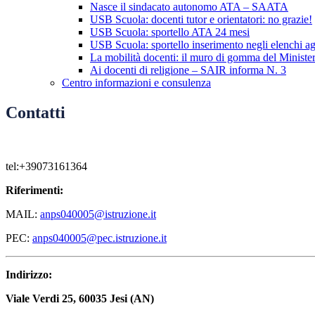
Nasce il sindacato autonomo ATA – SAATA
USB Scuola: docenti tutor e orientatori: no grazie!
USB Scuola: sportello ATA 24 mesi
USB Scuola: sportello inserimento negli elenchi ag
La mobilità docenti: il muro di gomma del Ministe
Ai docenti di religione – SAIR informa N. 3
Centro informazioni e consulenza
Contatti
tel:+39073161364
Riferimenti:
MAIL:
anps040005@istruzione.it
PEC:
anps040005@pec.istruzione.it
Indirizzo:
Viale Verdi 25, 60035 Jesi (AN)