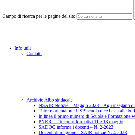
Campo di ricerca per le pagine del sito
Info utili
Contatti
Archivio Albo sindacale
NSAIR Notizie – Maggio 2023 – Agli inseganti di 
Tutor e orientatore: USB scuola dice basta alle beff
In linea il primo numero di Scuola e Formazione 
PNRR – 2 incontri formativi 11 e 18 maggio
SADOC informa i docenti – N. 2-2023
Docenti di religione – SAIR notizie N. 4-2023