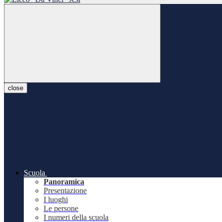
close
Scuola
Panoramica
Presentazione
I luoghi
Le persone
I numeri della scuola