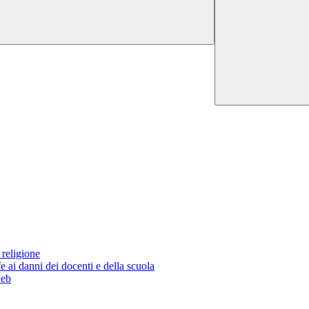
religione
e ai danni dei docenti e della scuola
web