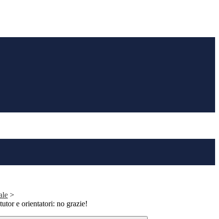
ale
>
tor e orientatori: no grazie!