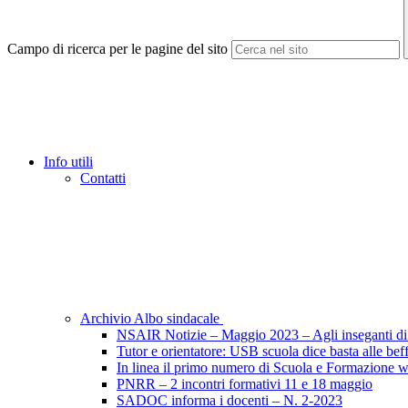
Campo di ricerca per le pagine del sito
Info utili
Contatti
Archivio Albo sindacale
NSAIR Notizie – Maggio 2023 – Agli inseganti di 
Tutor e orientatore: USB scuola dice basta alle beff
In linea il primo numero di Scuola e Formazione 
PNRR – 2 incontri formativi 11 e 18 maggio
SADOC informa i docenti – N. 2-2023