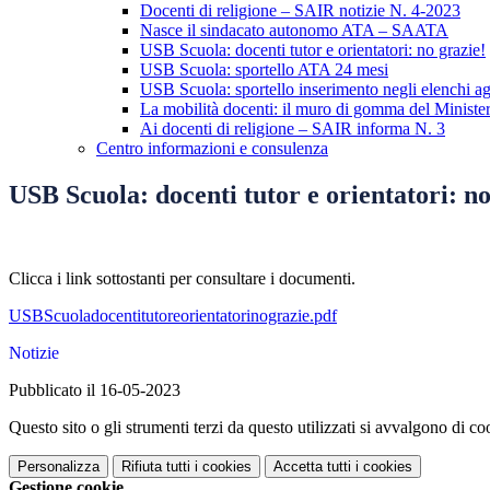
Docenti di religione – SAIR notizie N. 4-2023
Nasce il sindacato autonomo ATA – SAATA
USB Scuola: docenti tutor e orientatori: no grazie!
USB Scuola: sportello ATA 24 mesi
USB Scuola: sportello inserimento negli elenchi ag
La mobilità docenti: il muro di gomma del Ministe
Ai docenti di religione – SAIR informa N. 3
Centro informazioni e consulenza
USB Scuola: docenti tutor e orientatori: no
Clicca i link sottostanti per consultare i documenti.
USBScuoladocentitutoreorientatorinograzie.pdf
Notizie
Pubblicato il 16-05-2023
Questo sito o gli strumenti terzi da questo utilizzati si avvalgono di coo
Personalizza
Rifiuta tutti
i cookies
Accetta tutti
i cookies
Gestione cookie