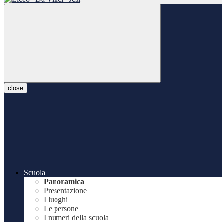
close
Scuola
Panoramica
Presentazione
I luoghi
Le persone
I numeri della scuola