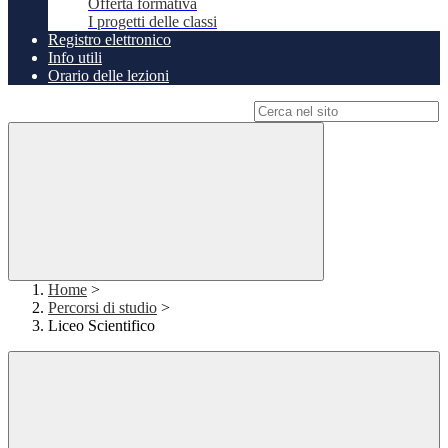
Offerta formativa
I progetti delle classi
Registro elettronico
Info utili
Orario delle lezioni
Campo di ricerca per le pagine del sito
Home
>
Percorsi di studio
>
Liceo Scientifico