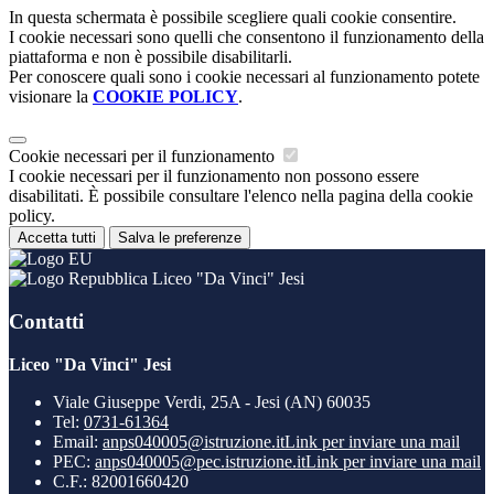
In questa schermata è possibile scegliere quali cookie consentire.
I cookie necessari sono quelli che consentono il funzionamento della
piattaforma e non è possibile disabilitarli.
Per conoscere quali sono i cookie necessari al funzionamento potete
visionare la
COOKIE POLICY
.
Cookie necessari per il funzionamento
I cookie necessari per il funzionamento non possono essere
disabilitati. È possibile consultare l'elenco nella pagina della cookie
policy.
Accetta tutti
Salva le preferenze
Liceo "Da Vinci" Jesi
Contatti
Liceo "Da Vinci" Jesi
Viale Giuseppe Verdi, 25A - Jesi (AN) 60035
Tel:
0731-61364
Email:
anps040005@istruzione.it
Link per inviare una mail
PEC:
anps040005@pec.istruzione.it
Link per inviare una mail
C.F.: 82001660420