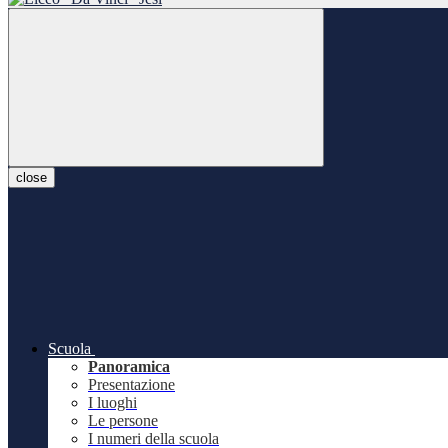
close
Scuola
Panoramica
Presentazione
I luoghi
Le persone
I numeri della scuola