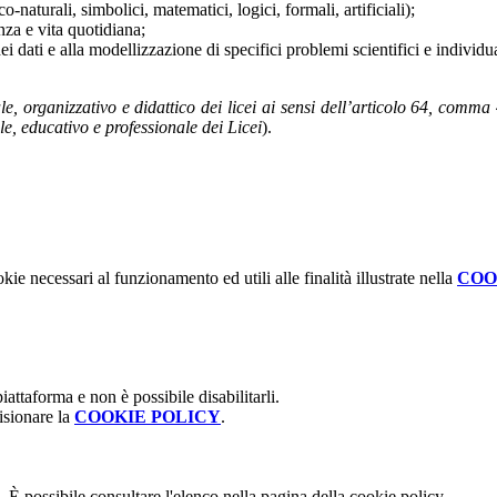
o-naturali, simbolici, matematici, logici, formali, artificiali);
za e vita quotidiana;
 dei dati e alla modellizzazione di specifici problemi scientifici e individ
, organizzativo e didattico dei licei ai sensi dell’articolo 64, comma 
ale, educativo e professionale dei Licei
).
kie necessari al funzionamento ed utili alle finalità illustrate nella
COO
attaforma e non è possibile disabilitarli.
isionare la
COOKIE POLICY
.
 È possibile consultare l'elenco nella pagina della cookie policy.