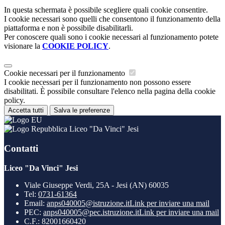
In questa schermata è possibile scegliere quali cookie consentire.
I cookie necessari sono quelli che consentono il funzionamento della
piattaforma e non è possibile disabilitarli.
Per conoscere quali sono i cookie necessari al funzionamento potete
visionare la
COOKIE POLICY
.
Cookie necessari per il funzionamento
I cookie necessari per il funzionamento non possono essere
disabilitati. È possibile consultare l'elenco nella pagina della cookie
policy.
Accetta tutti
Salva le preferenze
Liceo "Da Vinci" Jesi
Contatti
Liceo "Da Vinci" Jesi
Viale Giuseppe Verdi, 25A - Jesi (AN) 60035
Tel:
0731-61364
Email:
anps040005@istruzione.it
Link per inviare una mail
PEC:
anps040005@pec.istruzione.it
Link per inviare una mail
C.F.: 82001660420