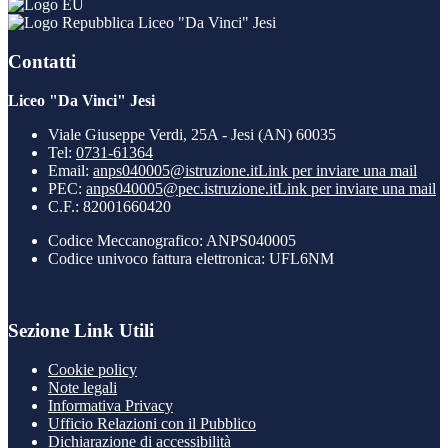
Liceo "Da Vinci" Jesi
Contatti
Liceo "Da Vinci" Jesi
Viale Giuseppe Verdi, 25A - Jesi (AN) 60035
Tel:
0731-61364
Email:
anps040005@istruzione.it
Link per inviare una mail
PEC:
anps040005@pec.istruzione.it
Link per inviare una mail
C.F.: 82001660420
Codice Meccanografico: ANPS040005
Codice univoco fattura elettronica: UFL6NM
Sezione Link Utili
Cookie policy
Note legali
Informativa Privacy
Ufficio Relazioni con il Pubblico
Dichiarazione di accessibilità