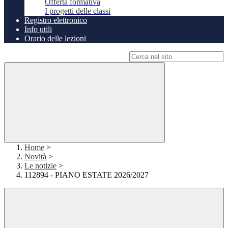
Offerta formativa
I progetti delle classi
Registro elettronico
Info utili
Orario delle lezioni
Campo di ricerca per le pagine del sito
Home
>
Novità
>
Le notizie
>
112894 - PIANO ESTATE 2026/2027