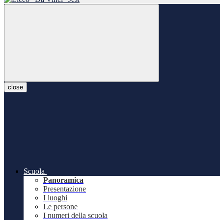
close
Scuola
Panoramica
Presentazione
I luoghi
Le persone
I numeri della scuola