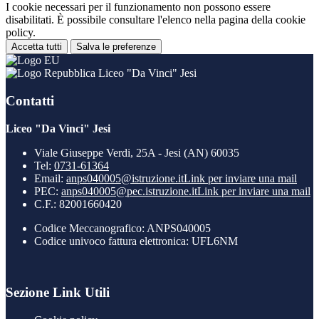
I cookie necessari per il funzionamento non possono essere
disabilitati. È possibile consultare l'elenco nella pagina della cookie
policy.
Accetta tutti
Salva le preferenze
Liceo "Da Vinci" Jesi
Contatti
Liceo "Da Vinci" Jesi
Viale Giuseppe Verdi, 25A - Jesi (AN) 60035
Tel:
0731-61364
Email:
anps040005@istruzione.it
Link per inviare una mail
PEC:
anps040005@pec.istruzione.it
Link per inviare una mail
C.F.: 82001660420
Codice Meccanografico: ANPS040005
Codice univoco fattura elettronica: UFL6NM
Sezione Link Utili