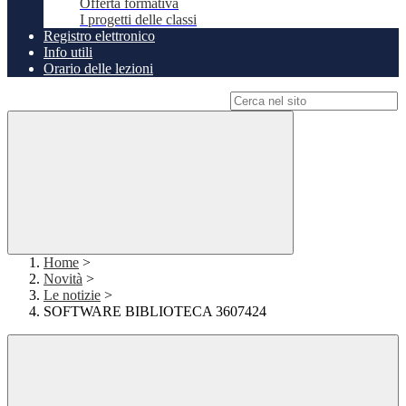
Offerta formativa
I progetti delle classi
Registro elettronico
Info utili
Orario delle lezioni
Campo di ricerca per le pagine del sito
Home
>
Novità
>
Le notizie
>
SOFTWARE BIBLIOTECA 3607424