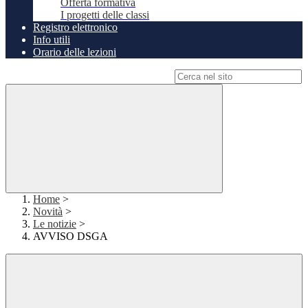
Offerta formativa
I progetti delle classi
Registro elettronico
Info utili
Orario delle lezioni
Campo di ricerca per le pagine del sito
Home
>
Novità
>
Le notizie
>
AVVISO DSGA