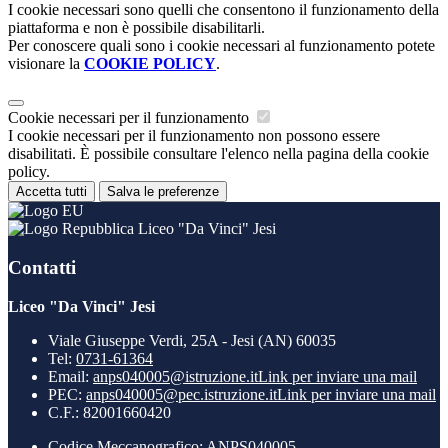
I cookie necessari sono quelli che consentono il funzionamento della
piattaforma e non è possibile disabilitarli.
Per conoscere quali sono i cookie necessari al funzionamento potete
visionare la
COOKIE POLICY
.
Cookie necessari per il funzionamento
I cookie necessari per il funzionamento non possono essere
disabilitati. È possibile consultare l'elenco nella pagina della cookie
policy.
Accetta tutti
Salva le preferenze
Liceo "Da Vinci" Jesi
Contatti
Liceo "Da Vinci" Jesi
Viale Giuseppe Verdi, 25A - Jesi (AN) 60035
Tel:
0731-61364
Email:
anps040005@istruzione.it
Link per inviare una mail
PEC:
anps040005@pec.istruzione.it
Link per inviare una mail
C.F.: 82001660420
Codice Meccanografico: ANPS040005