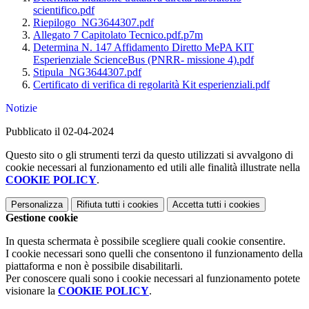
scientifico.pdf
Riepilogo_NG3644307.pdf
Allegato 7 Capitolato Tecnico.pdf.p7m
Determina N. 147 Affidamento Diretto MePA KIT
Esperienziale ScienceBus (PNRR- missione 4).pdf
Stipula_NG3644307.pdf
Certificato di verifica di regolarità Kit esperienziali.pdf
Notizie
Pubblicato il 02-04-2024
Questo sito o gli strumenti terzi da questo utilizzati si avvalgono di
cookie necessari al funzionamento ed utili alle finalità illustrate nella
COOKIE POLICY
.
Personalizza
Rifiuta tutti
i cookies
Accetta tutti
i cookies
Gestione cookie
In questa schermata è possibile scegliere quali cookie consentire.
I cookie necessari sono quelli che consentono il funzionamento della
piattaforma e non è possibile disabilitarli.
Per conoscere quali sono i cookie necessari al funzionamento potete
visionare la
COOKIE POLICY
.