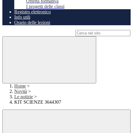
Offerta formativa
I progetti delle classi
Registro elettronico
Info utili
Orario delle lezioni
Campo di ricerca per le pagine del sito
Home
>
Novità
>
Le notizie
>
KIT SCIENZE 3644307