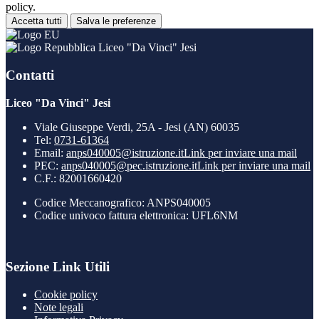
policy.
Accetta tutti
Salva le preferenze
Liceo "Da Vinci" Jesi
Contatti
Liceo "Da Vinci" Jesi
Viale Giuseppe Verdi, 25A - Jesi (AN) 60035
Tel:
0731-61364
Email:
anps040005@istruzione.it
Link per inviare una mail
PEC:
anps040005@pec.istruzione.it
Link per inviare una mail
C.F.: 82001660420
Codice Meccanografico: ANPS040005
Codice univoco fattura elettronica: UFL6NM
Sezione Link Utili
Cookie policy
Note legali