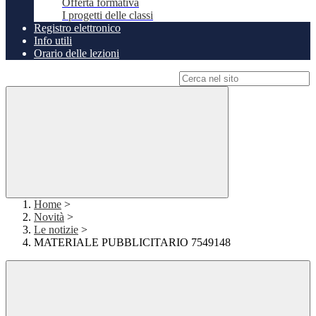
Offerta formativa
I progetti delle classi
Registro elettronico
Info utili
Orario delle lezioni
Campo di ricerca per le pagine del sito
Home
>
Novità
>
Le notizie
>
MATERIALE PUBBLICITARIO 7549148